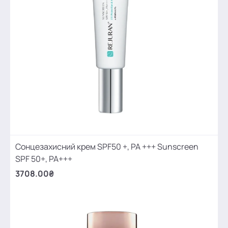
Сонцезахисний крем SPF50 +, PA +++ Sunscreen
SPF 50+, PA+++
3708.00₴