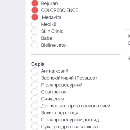
Rejuran
COLORESCIENCE
Medavita
Medik8
Skin Clinic
Babe
Bioline Jato
Серія
Антивіковий
Заспокійливий (Розацеа)
Післяпроцедурний
Освітлення
Очищення
Догляд за шкірою навколо очей
Захист від сонця
Післяпроцедурний догляд
Суха, роздратована шкіра