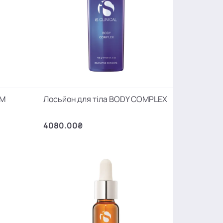
UM
Лосьйон для тіла BODY COMPLEX
4080.00₴