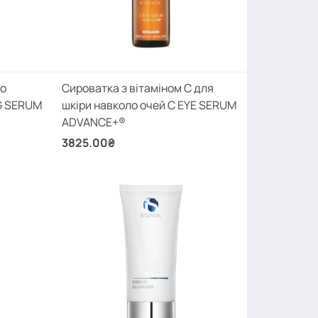
го
Сироватка з вітаміном С для
G SERUM
шкіри навколо очей C EYE SERUM
ADVANCE+®
3825.00₴