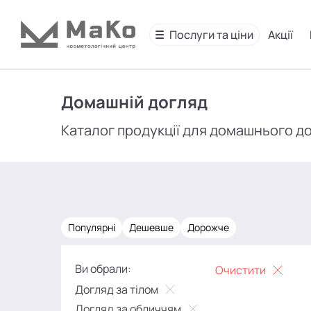
Послуги та ціни
Акції
Домашній догляд
Каталог продукції для домашнього д
Популярні
Дешевше
Дорожче
Ви обрали:
Очистити
Догляд за тілом
Догляд за обличчям