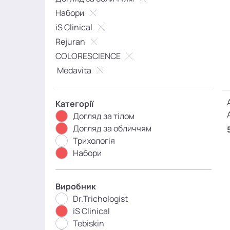
Набори
iS Clinical
Rejuran
COLORESCIENCE
Medavita
Категорії
Догляд за тілом
Догляд за обличчям
Трихологія
Набори
Виробник
Dr.Trichologist
iS Clinical
Tebiskin