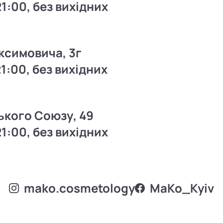
21:00, без вихідних
ксимовича, 3г
21:00, без вихідних
ького Союзу, 49
21:00, без вихідних
mako.cosmetology
MаKo_Kyiv