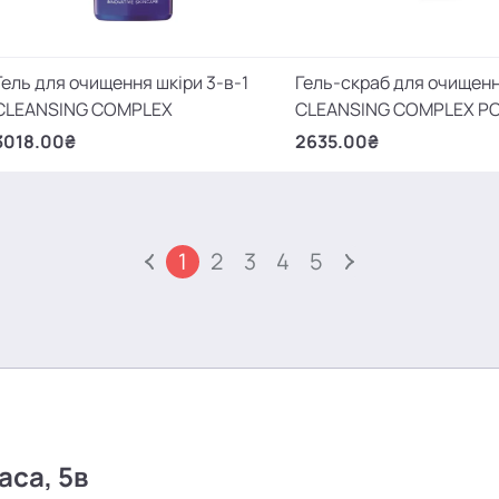
Гель для очищення шкіри 3-в-1
Гель-скраб для очищенн
CLEANSING COMPLEX
CLEANSING COMPLEX PO
3018.00₴
2635.00₴
1
2
3
4
5
аса, 5в