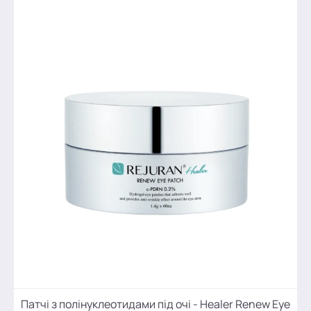
Патчі з полінуклеотидами під очі - Healer Renew Eye