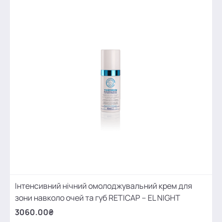
Інтенсивний нічний омолоджувальний крем для
зони навколо очей та губ RETICAP – EL NIGHT
3060.00₴