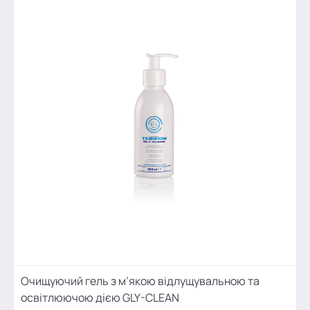
Очищуючий гель з м’якою відлущувальною та
освітлюючою дією GLY-CLEAN