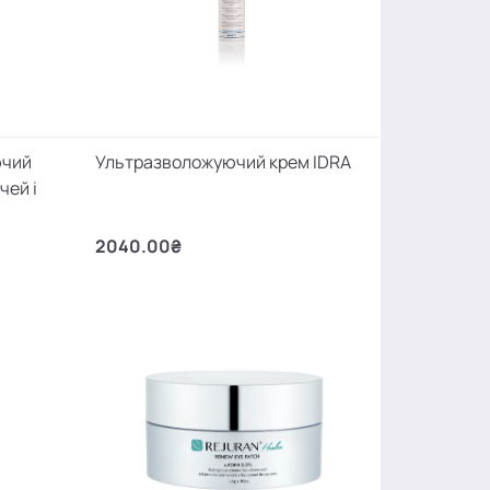
ючий
Ультразволожуючий крем IDRA
чей і
2040.00₴