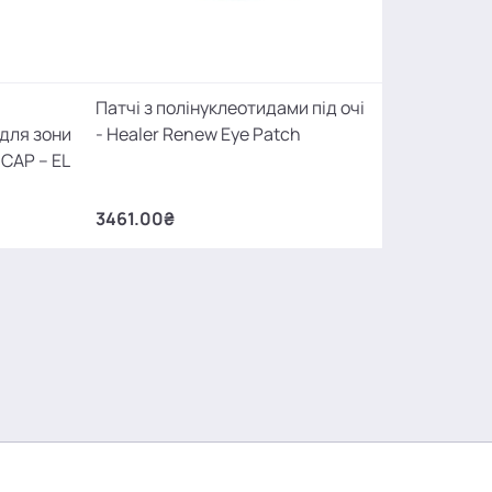
Патчі з полінуклеотидами під очі
для зони
- Healer Renew Eye Patch
ICAP – EL
3461.00₴