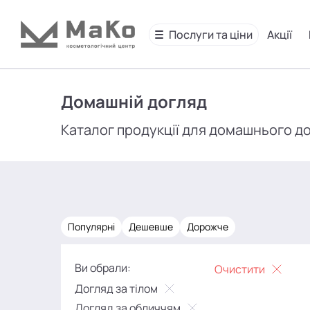
Послуги та ціни
Акції
Домашній догляд
Каталог продукції для домашнього д
Популярні
Дешевше
Дорожче
Ви обрали:
Очистити
Догляд за тілом
Догляд за обличчям