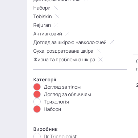
Набори
Tebiskin
Rejuran
Антивіковий
Догляд за шкірою навколо очей
Суха, роздратована шкіра
Жирна та проблемна шкіра
Категорії
Догляд за тілом
Догляд за обличчям
Трихологія
Набори
Виробник
Dr.Trichologist