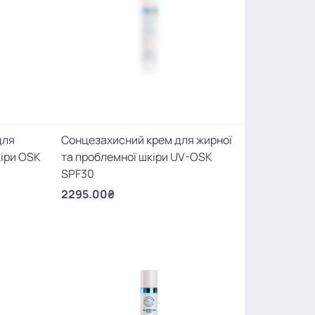
для
Сонцезахисний крем для жирної
кіри OSK
та проблемної шкіри UV-OSK
SPF30
2295.00₴