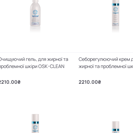
Очищуючий гель, для жирної та
Себорегулюючий крем 
проблемної шкіри OSK-CLEAN
жирної та проблемної ш
2210.00₴
2210.00₴