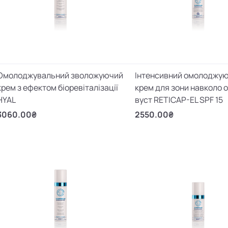
Омолоджувальний зволожуючий
Інтенсивний омолоджу
крем з ефектом біоревіталізації
крем для зони навколо о
HYAL
вуст RETICAP-EL SPF 15
3060.00₴
2550.00₴