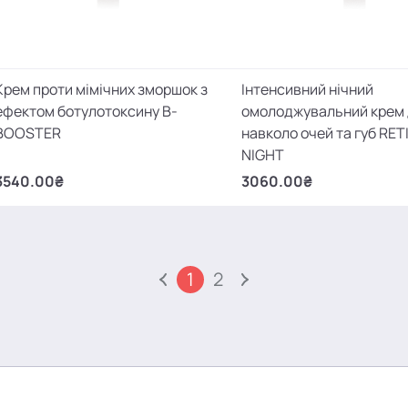
Крем проти мімічних зморшок з
Інтенсивний нічний
ефектом ботулотоксину B-
омолоджувальний крем 
BOOSTER
навколо очей та губ RET
NIGHT
3540.00₴
3060.00₴
1
2