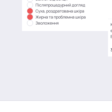
Післяпроцедурний догляд
Суха, роздратована шкіра
Жирна та проблемна шкіра
Зволоження