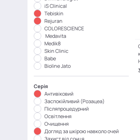
iS Clinical
Tebiskin
Rejuran
COLORESCIENCE
Medavita
Medik8
Skin Clinic
Babe
Bioline Jato
Серія
Антивіковий
Заспокійливий (Розацеа)
Післяпроцедурний
Освітлення
Очищення
Догляд за шкірою навколо очей
Захист від сонця