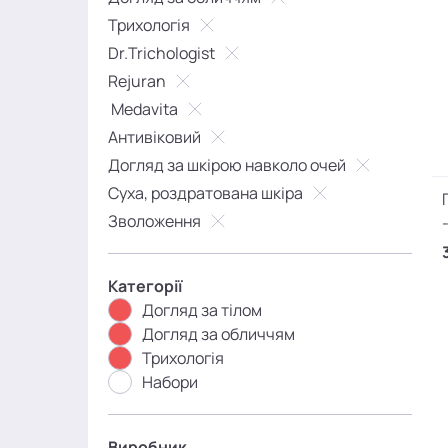
Трихологія
Dr.Trichologist
Rejuran
Medavita
Антивіковий
Догляд за шкірою навколо очей
Суха, роздратована шкіра
Зволоження
Категорії
Догляд за тілом
Догляд за обличчям
Трихологія
Набори
Виробник