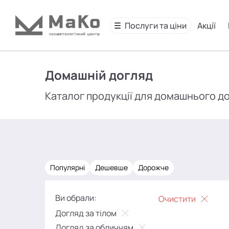
Послуги та ціни
Акції
Домашній догляд
Каталог продукції для домашнього д
Популярні
Дешевше
Дорожче
Ви обрали:
Очистити
Догляд за тілом
Догляд за обличчям