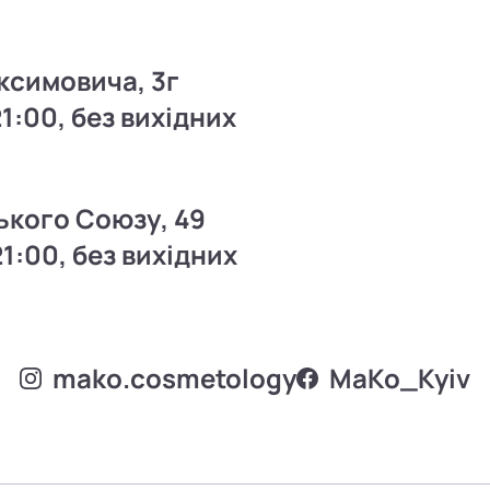
ксимовича, 3г
21:00, без вихідних
ького Союзу, 49
21:00, без вихідних
mako.cosmetology
MаKo_Kyiv