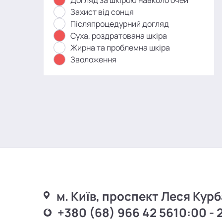
Догляд за шкірою навколо очей
Захист від сонця
Післяпроцедурний догляд
Суха, роздратована шкіра
Жирна та проблемна шкіра
Зволоження
м. Київ, проспект Леся Курб
+380 (68) 966 42 56
10:00 - 