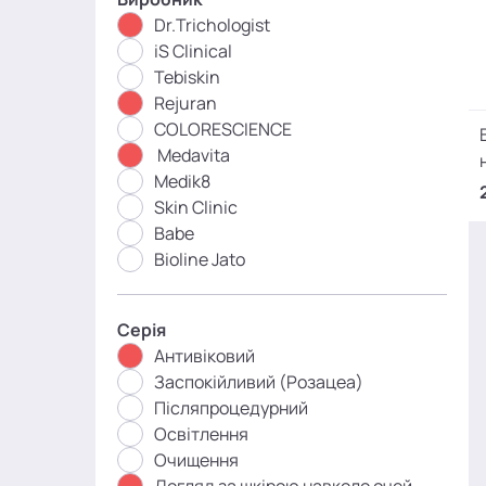
Dr.Trichologist
iS Clinical
Tebiskin
Rejuran
COLORESCIENCE
Medavita
Medik8
Skin Clinic
Babe
Bioline Jato
Серія
Антивіковий
Заспокійливий (Розацеа)
Післяпроцедурний
Освітлення
Очищення