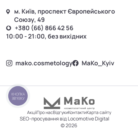
м. Київ, проспект Європейського
Союзу, 49
+380 (66) 866 42 56
10:00 - 21:00, без вихідних
mako.cosmetology
MаKo_Kyiv
КНОПКА
ЗВ'ЯЗКУ
Акції
Про нас
Відгуки
Контакти
Карта сайту
SEO-просування від Locomotive Digital
© 2026