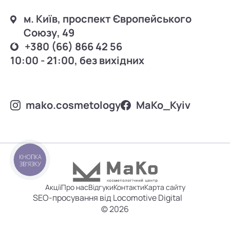
м. Київ, проспект Європейського
Союзу, 49
+380 (66) 866 42 56
10:00 - 21:00, без вихідних
mako.cosmetology
MаKo_Kyiv
КНОПКА
ЗВ'ЯЗКУ
Акції
Про нас
Відгуки
Контакти
Карта сайту
SEO-просування від Locomotive Digital
© 2026