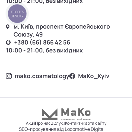
10:00 - 21:00, без вихідних
КНОПКА
ЗВ'ЯЗКУ
м. Київ, проспект Європейського
Союзу, 49
+380 (66) 866 42 56
10:00 - 21:00, без вихідних
mako.cosmetology
MаKo_Kyiv
Акції
Про нас
Відгуки
Контакти
Карта сайту
SEO-просування від Locomotive Digital