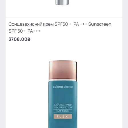
Сонцезахисний крем SPF50 +, PA +++ Sunscreen
SPF 50+, PA+++
3708.00₴