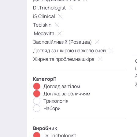
Dr.Trichologist
iS Clinical
Tebiskin
Medavita
Заспокійливий (Розацеа)
Догляд за шкірою навколо очей
Жирна та проблемна шкіра
Категорії
Догляд за тілом
Догляд за обличчям
Трихологія
Набори
Виробник
Dr.Trichologist