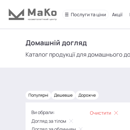
Послуги та ціни
Акції
Домашній догляд
Каталог продукції для домашнього д
Популярні
Дешевше
Дорожче
Ви обрали:
Очистити
Догляд за тілом
Догляд за обличчям