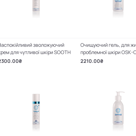
Заспокійливий зволожуючий
Очищуючий гель, для жи
крем для чутливої шкіри SOOTH
проблемної шкіри OSK-
2300.00₴
2210.00₴