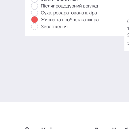
Післяпроцедурний догляд
Суха, роздратована шкіра
Жирна та проблемна шкіра
Зволоження