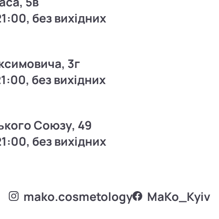
аса, 5в
21:00, без вихідних
ксимовича, 3г
21:00, без вихідних
ького Союзу, 49
21:00, без вихідних
mako.cosmetology
MаKo_Kyiv