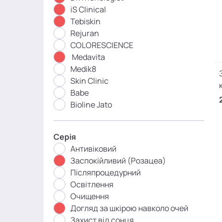
iS Clinical
Tebiskin
Rejuran
COLORESCIENCE
Medavita
Medik8
Skin Clinic
Babe
Bioline Jato
Серія
Антивіковий
Заспокійливий (Розацеа)
Післяпроцедурний
Освітлення
Очищення
Догляд за шкірою навколо очей
Захист від сонця