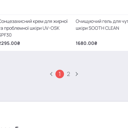
Сонцезахисний крем для жирної
Очищуючий гель для чу
та проблемної шкіри UV-OSK
шкіри SOOTH CLEAN
SPF30
2295.00₴
1680.00₴
1
2