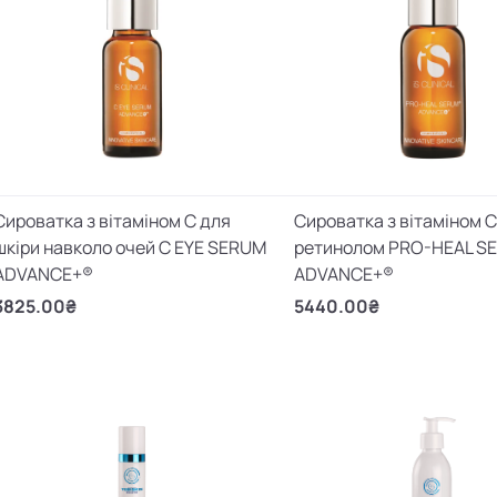
Сироватка з вітаміном С для
Cироватка з вітаміном С
шкіри навколо очей C EYE SERUM
ретинолом PRO-HEAL S
ADVANCE+®
ADVANCE+®
3825.00₴
5440.00₴