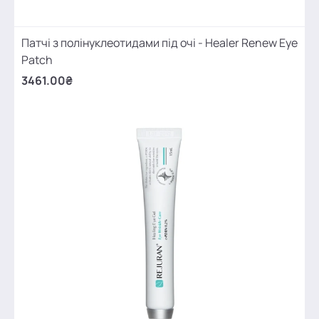
Патчі з полінуклеотидами під очі - Healer Renew Eye
Patch
3461.00₴