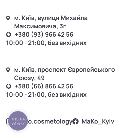
м. Київ, вулиця Михайла
Максимовича, 3г
+380 (93) 966 42 56
10:00 - 21:00, без вихідних
м. Київ, проспект Європейського
Союзу, 49
+380 (66) 866 42 56
10:00 - 21:00, без вихідних
КНОПКА
mako.cosmetology
MаKo_Kyiv
ЗВ'ЯЗКУ