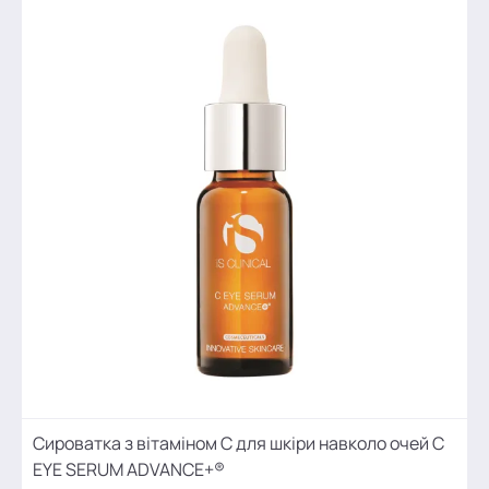
Сироватка з вітаміном С для шкіри навколо очей C
EYE SERUM ADVANCE+®