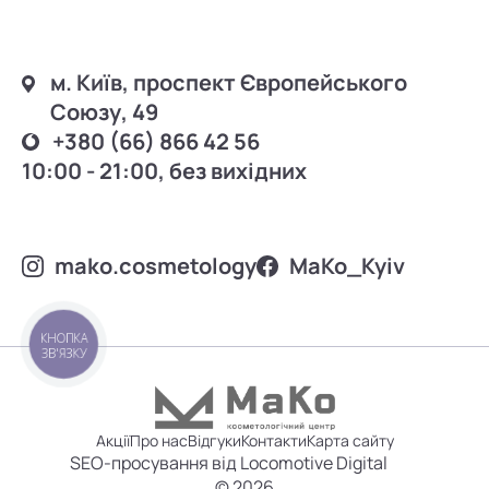
м. Київ, проспект Європейського
Союзу, 49
+380 (66) 866 42 56
10:00 - 21:00, без вихідних
mako.cosmetology
MаKo_Kyiv
КНОПКА
ЗВ'ЯЗКУ
Акції
Про нас
Відгуки
Контакти
Карта сайту
SEO-просування від Locomotive Digital
© 2026