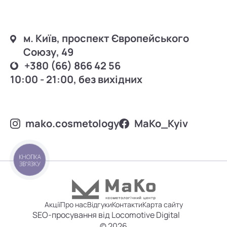
м. Київ, проспект Європейського
Союзу, 49
+380 (66) 866 42 56
10:00 - 21:00, без вихідних
mako.cosmetology
MаKo_Kyiv
КНОПКА
ЗВ'ЯЗКУ
Акції
Про нас
Відгуки
Контакти
Карта сайту
SEO-просування від Locomotive Digital
© 2026