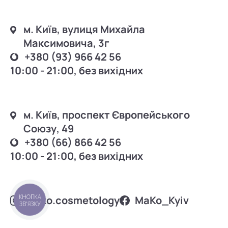
м. Київ, вулиця Михайла
Максимовича, 3г
+380 (93) 966 42 56
10:00 - 21:00, без вихідних
м. Київ, проспект Європейського
Союзу, 49
+380 (66) 866 42 56
10:00 - 21:00, без вихідних
КНОПКА
mako.cosmetology
MаKo_Kyiv
ЗВ'ЯЗКУ