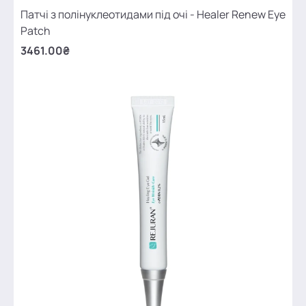
Патчі з полінуклеотидами під очі - Healer Renew Eye
Patch
3461.00₴