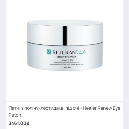
Патчі з полінуклеотидами під очі - Healer Renew Eye
Patch
3461.00₴