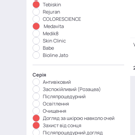
Tebiskin
Rejuran
COLORESCIENCE
Medavita
Medik8
Skin Clinic
Babe
Bioline Jato
Серія
Антивіковий
Заспокійливий (Розацеа)
Післяпроцедурний
Освітлення
Очищення
Догляд за шкірою навколо очей
Захист від сонця
Післяпроцедурний догляд