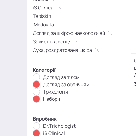
iS Clinical
Tebiskin
Medavita
Догляд за шкірою навколо очей
Захист від сонця
Суха, роздратована шкіра
Категорії
Догляд за тілом
Догляд за обличчям
Трихологія
Набори
Виробник
Dr.Trichologist
iS Clinical