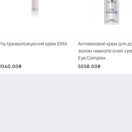
Ультразволожуючий крем IDRA
Антивіковий крем для д
зоною навколо очей з р
Eye Complex
2040.00₴
5058.00₴