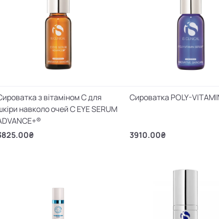
Сироватка з вітаміном С для
Сироватка POLY-VITAM
шкіри навколо очей C EYE SERUM
ADVANCE+®
3825.00₴
3910.00₴