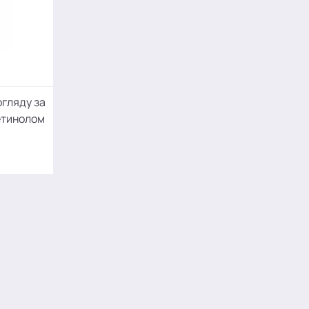
огляду за
етинолом