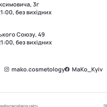
ксимовича, 3г
21:00, без вихідних
ького Союзу, 49
21:00, без вихідних
mako.cosmetology
MаKo_Kyiv
S
уки
Контакти
Карта сайту