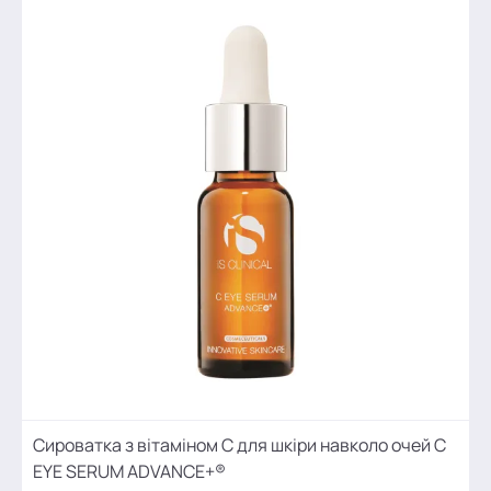
Сироватка з вітаміном С для шкіри навколо очей C
EYE SERUM ADVANCE+®