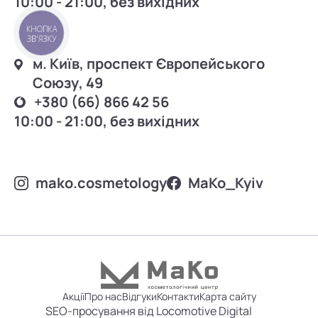
10:00 - 21:00, без вихідних
КНОПКА
ЗВ'ЯЗКУ
м. Київ, проспект Європейського
Союзу, 49
+380 (66) 866 42 56
10:00 - 21:00, без вихідних
mako.cosmetology
MаKo_Kyiv
Акції
Про нас
Відгуки
Контакти
Карта сайту
SEO-просування від Locomotive Digital