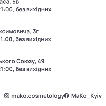
аса, 5в
21:00, без вихідних
ксимовича, 3г
21:00, без вихідних
ького Союзу, 49
21:00, без вихідних
mako.cosmetology
MаKo_Kyiv