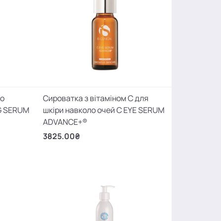
го
Сироватка з вітаміном С для
G SERUM
шкіри навколо очей C EYE SERUM
ADVANCE+®
3825.00₴