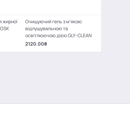
я жирної
Очищуючий гель з м’якою
-OSK
відлущувальною та
освітлюючою дією GLY-CLEAN
2120.00₴