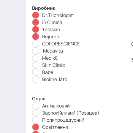
Виробник
Dr.Trichologist
iS Clinical
Tebiskin
Rejuran
COLORESCIENCE
Medavita
Medik8
Skin Clinic
Babe
Bioline Jato
Серія
Антивіковий
Заспокійливий (Розацеа)
Післяпроцедурний
Освітлення