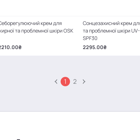
Себорегулюючий крем для
Сонцезахисний крем дл
жирної та проблемної шкіри OSK
та проблемної шкіри UV
SPF30
2210.00₴
2295.00₴
1
2