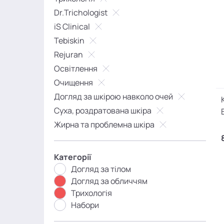
Dr.Trichologist
iS Clinical
Tebiskin
Rejuran
Освітлення
Очищення
Догляд за шкірою навколо очей
Суха, роздратована шкіра
Жирна та проблемна шкіра
Категорії
Догляд за тілом
Догляд за обличчям
Трихологія
Набори