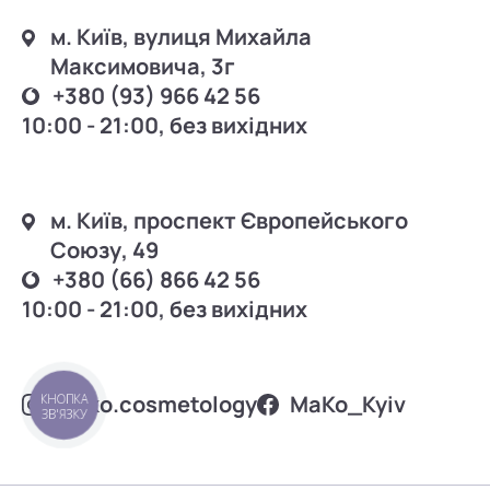
м. Київ, вулиця Михайла
Максимовича, 3г
+380 (93) 966 42 56
10:00 - 21:00, без вихідних
м. Київ, проспект Європейського
Союзу, 49
+380 (66) 866 42 56
10:00 - 21:00, без вихідних
mako.cosmetology
MаKo_Kyiv
КНОПКА
ЗВ'ЯЗКУ