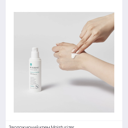
Зволожуючий крем Moisturizer