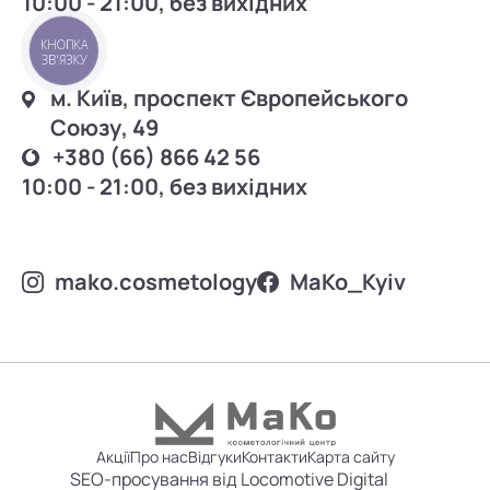
10:00 - 21:00, без вихідних
КНОПКА
ЗВ'ЯЗКУ
м. Київ, проспект Європейського
Союзу, 49
+380 (66) 866 42 56
10:00 - 21:00, без вихідних
mako.cosmetology
MаKo_Kyiv
Акції
Про нас
Відгуки
Контакти
Карта сайту
SEO-просування від Locomotive Digital