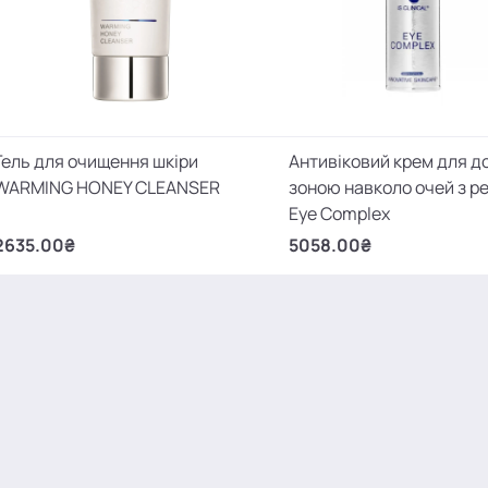
Гель для очищення шкіри
Антивіковий крем для д
WARMING HONEY CLEANSER
зоною навколо очей з р
Eye Complex
2635.00₴
5058.00₴