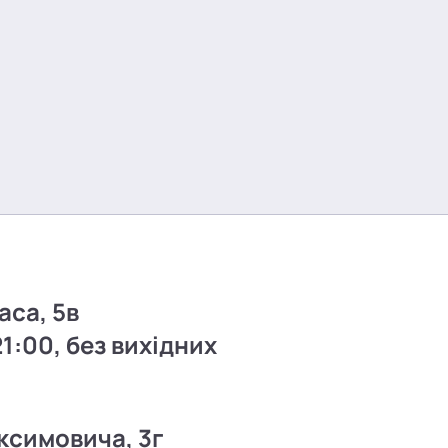
аса, 5в
21:00, без вихідних
ксимовича, 3г