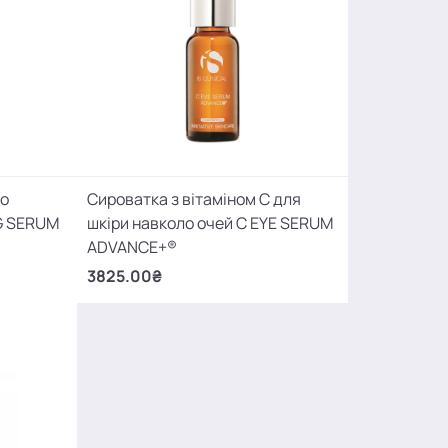
го
Сироватка з вітаміном С для
G SERUM
шкіри навколо очей C EYE SERUM
ADVANCE+®
3825.00₴