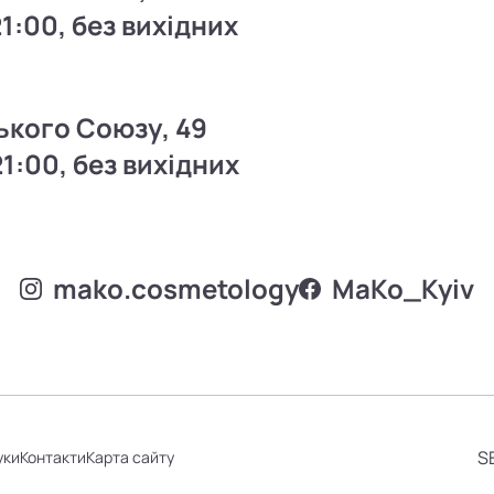
21:00, без вихідних
ького Союзу, 49
21:00, без вихідних
mako.cosmetology
MаKo_Kyiv
S
уки
Контакти
Карта сайту