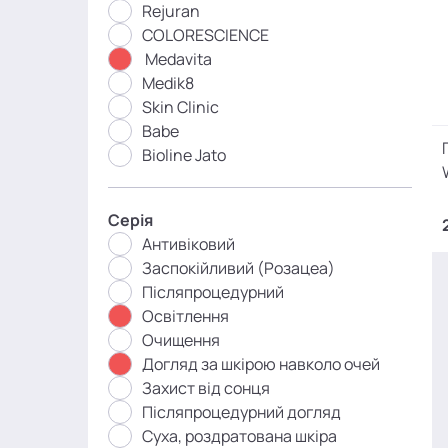
Rejuran
COLORESCIENCE
Medavita
Medik8
Skin Clinic
Babe
Bioline Jato
Серія
Антивіковий
Заспокійливий (Розацеа)
Післяпроцедурний
Освітлення
Очищення
Догляд за шкірою навколо очей
Захист від сонця
Післяпроцедурний догляд
Суха, роздратована шкіра