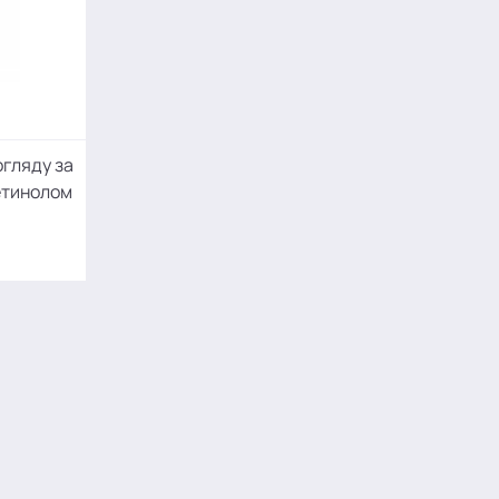
огляду за
етинолом