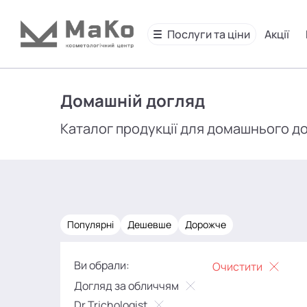
Послуги та ціни
Акції
Домашній догляд
Каталог продукції для домашнього д
Популярні
Дешевше
Дорожче
Ви обрали:
Очистити
Догляд за обличчям
Dr.Trichologist