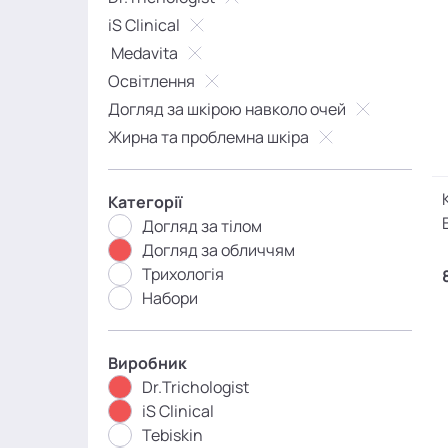
iS Clinical
Medavita
Освітлення
Догляд за шкірою навколо очей
Жирна та проблемна шкіра
Категорії
Догляд за тілом
Догляд за обличчям
Трихологія
Набори
Виробник
Dr.Trichologist
iS Clinical
Tebiskin