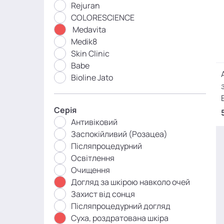
Rejuran
COLORESCIENCE
Medavita
Medik8
Skin Clinic
Babe
Bioline Jato
Серія
Антивіковий
Заспокійливий (Розацеа)
Післяпроцедурний
Освітлення
Очищення
Догляд за шкірою навколо очей
Захист від сонця
Післяпроцедурний догляд
Суха, роздратована шкіра