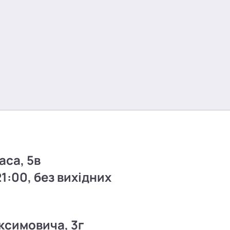
аса, 5в
21:00, без вихідних
ксимовича, 3г