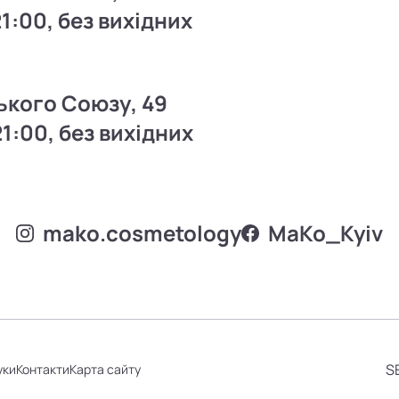
21:00, без вихідних
ького Союзу, 49
21:00, без вихідних
mako.cosmetology
MаKo_Kyiv
S
уки
Контакти
Карта сайту