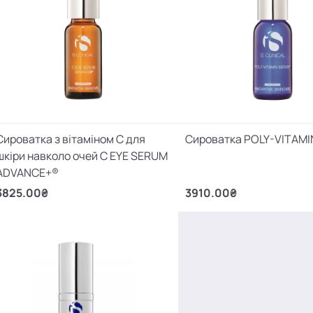
Сироватка з вітаміном С для
Сироватка POLY-VITAM
шкіри навколо очей C EYE SERUM
ADVANCE+®
3825.00₴
3910.00₴