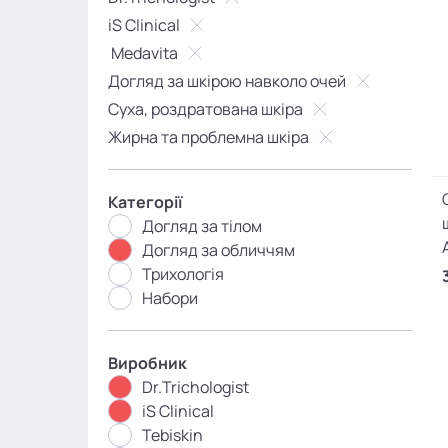
iS Clinical
Medavita
Догляд за шкірою навколо очей
Суха, роздратована шкіра
Жирна та проблемна шкіра
Категорії
Догляд за тілом
Догляд за обличчям
Трихологія
Набори
Виробник
Dr.Trichologist
iS Clinical
Tebiskin