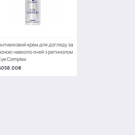
Антивіковий крем для догляду за
зоною навколо очей з ретинолом
Eye Complex
5058.00₴