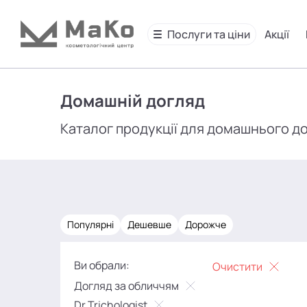
Послуги та ціни
Акції
Домашній догляд
Каталог продукції для домашнього д
Популярні
Дешевше
Дорожче
Ви обрали:
Очистити
Догляд за обличчям
Dr.Trichologist