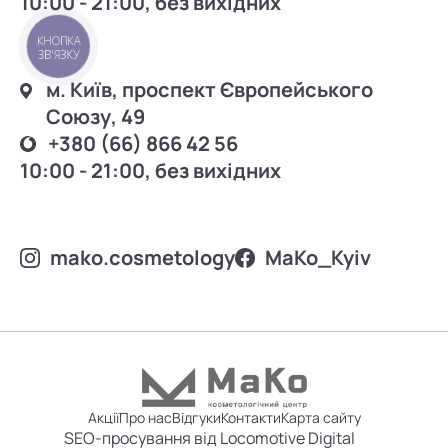
10:00 - 21:00, без вихідних
КНОПКА
ЗВ'ЯЗКУ
м. Київ, проспект Європейського
Союзу, 49
+380 (66) 866 42 56
10:00 - 21:00, без вихідних
mako.cosmetology
MаKo_Kyiv
Акції
Про нас
Відгуки
Контакти
Карта сайту
SEO-просування від Locomotive Digital