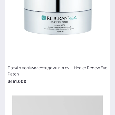
Патчі з полінуклеотидами під очі - Healer Renew Eye
Patch
3461.00₴