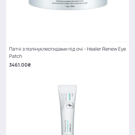
Патчі з полінуклеотидами під очі - Healer Renew Eye
Patch
3461.00₴