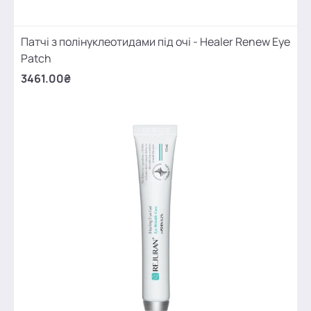
Патчі з полінуклеотидами під очі - Healer Renew Eye
Patch
3461.00₴