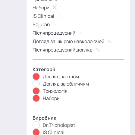
Набори
iS Clinical
Rejuran
Післяпроцедурний
Догляд за шкірою навколо очей
Післяпроцедурний догляд
Категорії
Догляд за тілом
Догляд за обличчям
Трихологія
Набори
Виробник
Dr.Trichologist
iS Clinical