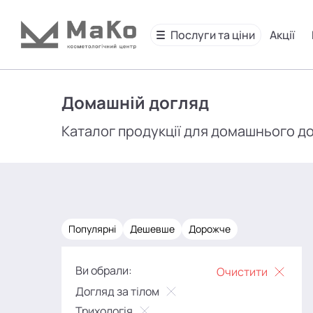
Послуги та ціни
Акції
Домашній догляд
Каталог продукції для домашнього д
Популярні
Дешевше
Дорожче
Ви обрали:
Очистити
Догляд за тілом
Трихологія