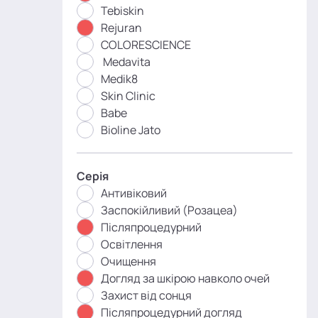
Tebiskin
Rejuran
COLORESCIENCE
Medavita
Medik8
Skin Clinic
Babe
Bioline Jato
Серія
Антивіковий
Заспокійливий (Розацеа)
Післяпроцедурний
Освітлення
Очищення
Догляд за шкірою навколо очей
Захист від сонця
Післяпроцедурний догляд