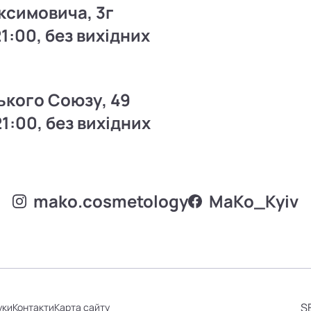
ксимовича, 3г
21:00, без вихідних
ького Союзу, 49
21:00, без вихідних
mako.cosmetology
MаKo_Kyiv
S
уки
Контакти
Карта сайту