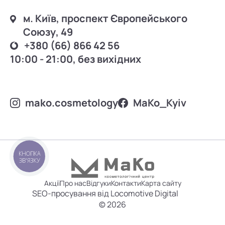
м. Київ, проспект Європейського
Союзу, 49
+380 (66) 866 42 56
10:00 - 21:00, без вихідних
mako.cosmetology
MаKo_Kyiv
КНОПКА
ЗВ'ЯЗКУ
Акції
Про нас
Відгуки
Контакти
Карта сайту
SEO-просування від Locomotive Digital
© 2026