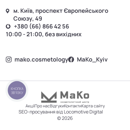
м. Київ, проспект Європейського
Союзу, 49
+380 (66) 866 42 56
10:00 - 21:00, без вихідних
mako.cosmetology
MаKo_Kyiv
КНОПКА
ЗВ'ЯЗКУ
Акції
Про нас
Відгуки
Контакти
Карта сайту
SEO-просування від Locomotive Digital
© 2026