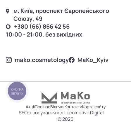
м. Київ, проспект Європейського
Союзу, 49
+380 (66) 866 42 56
10:00 - 21:00, без вихідних
mako.cosmetology
MаKo_Kyiv
КНОПКА
ЗВ'ЯЗКУ
Акції
Про нас
Відгуки
Контакти
Карта сайту
SEO-просування від Locomotive Digital
© 2026