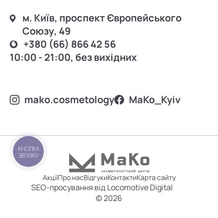
м. Київ, проспект Європейського
Союзу, 49
+380 (66) 866 42 56
10:00 - 21:00, без вихідних
mako.cosmetology
MаKo_Kyiv
КНОПКА
ЗВ'ЯЗКУ
Акції
Про нас
Відгуки
Контакти
Карта сайту
SEO-просування від Locomotive Digital
© 2026