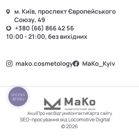
м. Київ, проспект Європейського
Союзу, 49
+380 (66) 866 42 56
10:00 - 21:00, без вихідних
mako.cosmetology
MаKo_Kyiv
КНОПКА
ЗВ'ЯЗКУ
Акції
Про нас
Відгуки
Контакти
Карта сайту
SEO-просування від Locomotive Digital
© 2026