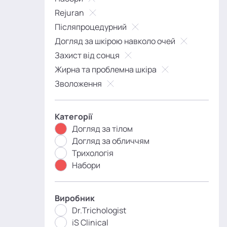
Rejuran
Післяпроцедурний
Догляд за шкірою навколо очей
Захист від сонця
Жирна та проблемна шкіра
Зволоження
Категорії
Догляд за тілом
Догляд за обличчям
Трихологія
Набори
Виробник
Dr.Trichologist
iS Clinical