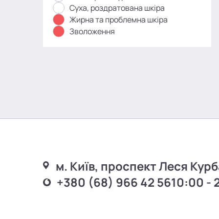
Суха, роздратована шкіра
Жирна та проблемна шкіра
Зволоження
м. Київ, проспект Леся Курб
+380 (68) 966 42 56
10:00 - 