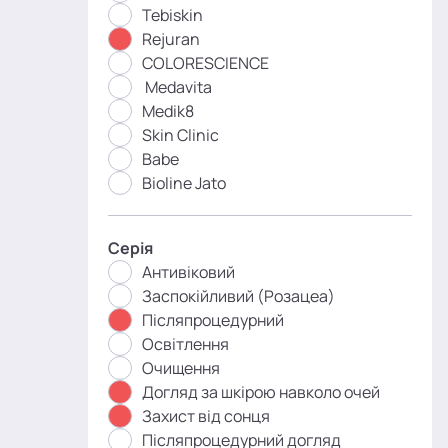
Tebiskin
Rejuran
COLORESCIENCE
Medavita
Medik8
Skin Clinic
Babe
Bioline Jato
Серія
Антивіковий
Заспокійливий (Розацеа)
Післяпроцедурний
Освітлення
Очищення
Догляд за шкірою навколо очей
Захист від сонця
Післяпроцедурний догляд