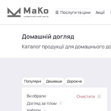
Послуги та ціни
Акції
Домашній догляд
Каталог продукції для домашнього д
Популярні
Дешевше
Дорожче
Ви обрали:
Очистити
Догляд за тілом
Набори