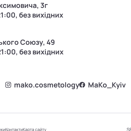
ксимовича, 3г
21:00, без вихідних
ького Союзу, 49
21:00, без вихідних
mako.cosmetology
MаKo_Kyiv
S
уки
Контакти
Карта сайту