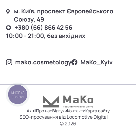
м. Київ, проспект Європейського
Союзу, 49
+380 (66) 866 42 56
10:00 - 21:00, без вихідних
mako.cosmetology
MаKo_Kyiv
КНОПКА
ЗВ'ЯЗКУ
Акції
Про нас
Відгуки
Контакти
Карта сайту
SEO-просування від Locomotive Digital
© 2026