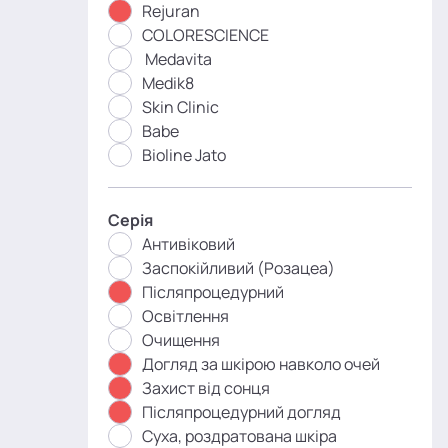
Rejuran
COLORESCIENCE
Medavita
Medik8
Skin Clinic
Babe
Bioline Jato
Серія
Антивіковий
Заспокійливий (Розацеа)
Післяпроцедурний
Освітлення
Очищення
Догляд за шкірою навколо очей
Захист від сонця
Післяпроцедурний догляд
Суха, роздратована шкіра