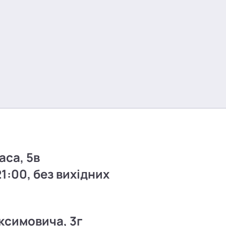
аса, 5в
21:00, без вихідних
ксимовича, 3г