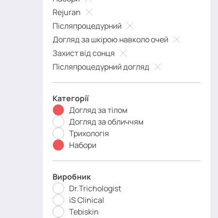
Rejuran
Післяпроцедурний
Догляд за шкірою навколо очей
Захист від сонця
Післяпроцедурний догляд
Категорії
Догляд за тілом
Догляд за обличчям
Трихологія
Набори
Виробник
Dr.Trichologist
iS Clinical
Tebiskin