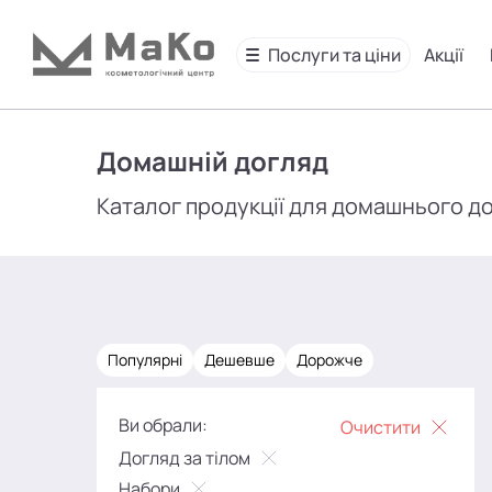
Послуги та ціни
Акції
Домашній догляд
Каталог продукції для домашнього д
Популярні
Дешевше
Дорожче
Ви обрали:
Очистити
Догляд за тілом
Набори