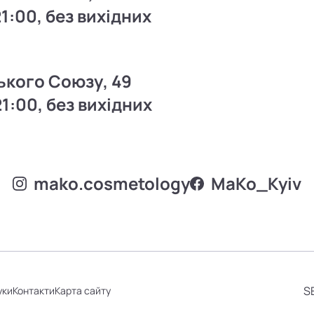
21:00, без вихідних
ького Союзу, 49
21:00, без вихідних
mako.cosmetology
MаKo_Kyiv
S
уки
Контакти
Карта сайту