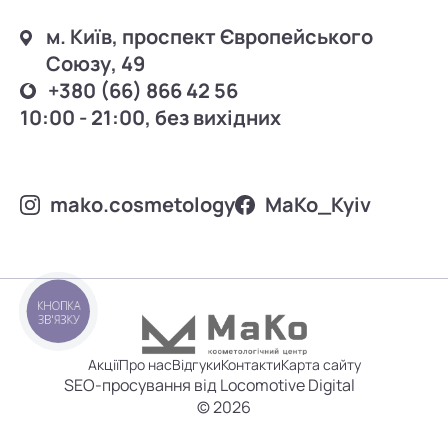
м. Київ, проспект Європейського
Союзу, 49
+380 (66) 866 42 56
10:00 - 21:00, без вихідних
mako.cosmetology
MаKo_Kyiv
КНОПКА
ЗВ'ЯЗКУ
Акції
Про нас
Відгуки
Контакти
Карта сайту
SEO-просування від Locomotive Digital
© 2026