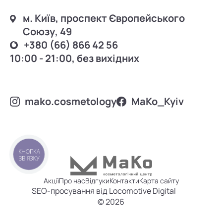
м. Київ, проспект Європейського
Союзу, 49
+380 (66) 866 42 56
10:00 - 21:00, без вихідних
mako.cosmetology
MаKo_Kyiv
КНОПКА
ЗВ'ЯЗКУ
Акції
Про нас
Відгуки
Контакти
Карта сайту
SEO-просування від Locomotive Digital
© 2026