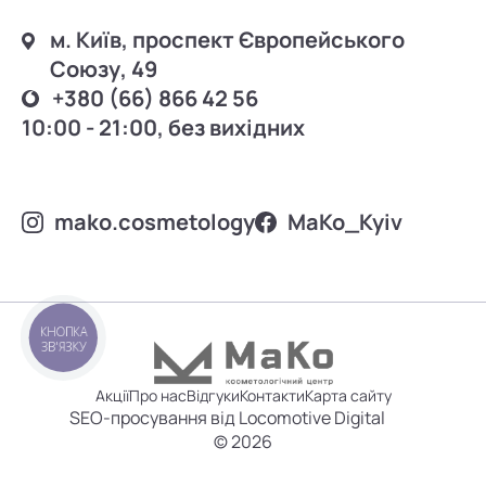
м. Київ, проспект Європейського
Союзу, 49
+380 (66) 866 42 56
10:00 - 21:00, без вихідних
mako.cosmetology
MаKo_Kyiv
КНОПКА
ЗВ'ЯЗКУ
Акції
Про нас
Відгуки
Контакти
Карта сайту
SEO-просування від Locomotive Digital
© 2026