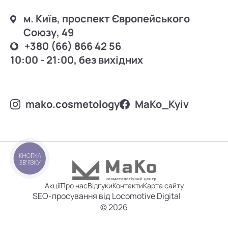
м. Київ, проспект Європейського
Союзу, 49
+380 (66) 866 42 56
10:00 - 21:00, без вихідних
mako.cosmetology
MаKo_Kyiv
КНОПКА
ЗВ'ЯЗКУ
Акції
Про нас
Відгуки
Контакти
Карта сайту
SEO-просування від Locomotive Digital
© 2026