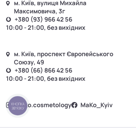
м. Київ, вулиця Михайла
Максимовича, 3г
+380 (93) 966 42 56
10:00 - 21:00, без вихідних
м. Київ, проспект Європейського
Союзу, 49
+380 (66) 866 42 56
10:00 - 21:00, без вихідних
mako.cosmetology
MаKo_Kyiv
КНОПКА
ЗВ'ЯЗКУ