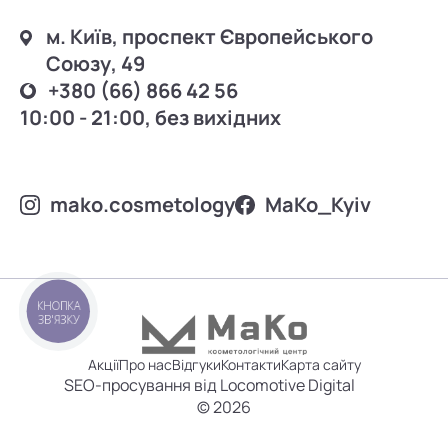
м. Київ, проспект Європейського
Союзу, 49
+380 (66) 866 42 56
10:00 - 21:00, без вихідних
mako.cosmetology
MаKo_Kyiv
КНОПКА
ЗВ'ЯЗКУ
Акції
Про нас
Відгуки
Контакти
Карта сайту
SEO-просування від Locomotive Digital
© 2026