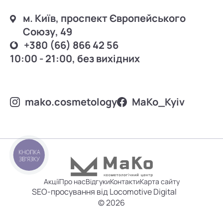
м. Київ, проспект Європейського
Союзу, 49
+380 (66) 866 42 56
10:00 - 21:00, без вихідних
mako.cosmetology
MаKo_Kyiv
КНОПКА
ЗВ'ЯЗКУ
Акції
Про нас
Відгуки
Контакти
Карта сайту
SEO-просування від Locomotive Digital
© 2026