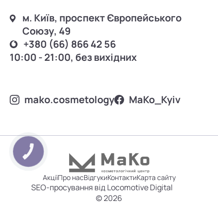
м. Київ, проспект Європейського
Союзу, 49
+380 (66) 866 42 56
10:00 - 21:00, без вихідних
mako.cosmetology
MаKo_Kyiv
КНОПКА
ЗВ'ЯЗКУ
Акції
Про нас
Відгуки
Контакти
Карта сайту
SEO-просування від Locomotive Digital
© 2026