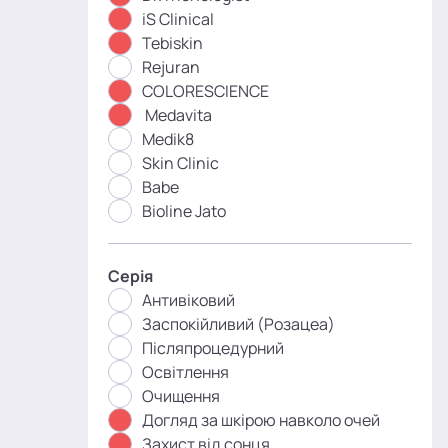
iS Clinical
Tebiskin
Rejuran
COLORESCIENCE
Medavita
Medik8
Skin Clinic
Babe
Bioline Jato
Серія
Антивіковий
Заспокійливий (Розацеа)
Післяпроцедурний
Освітлення
Очищення
Догляд за шкірою навколо очей
Захист від сонця