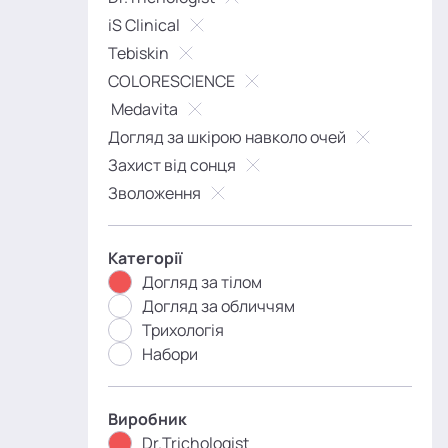
iS Clinical
Tebiskin
COLORESCIENCE
Medavita
Догляд за шкірою навколо очей
Захист від сонця
Зволоження
Категорії
Догляд за тілом
Догляд за обличчям
Трихологія
Набори
Виробник
Dr.Trichologist