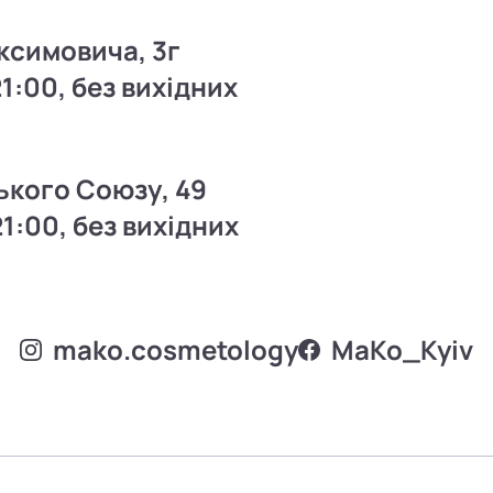
ксимовича, 3г
21:00, без вихідних
ького Союзу, 49
21:00, без вихідних
mako.cosmetology
MаKo_Kyiv