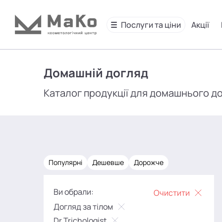
Послуги та ціни
Акції
Домашній догляд
Каталог продукції для домашнього д
Популярні
Дешевше
Дорожче
Ви обрали:
Очистити
Догляд за тілом
Dr.Trichologist