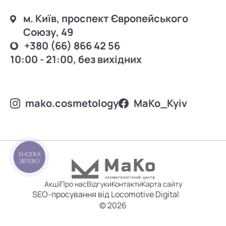
м. Київ, проспект Європейського
Союзу, 49
+380 (66) 866 42 56
10:00 - 21:00, без вихідних
mako.cosmetology
MаKo_Kyiv
КНОПКА
ЗВ'ЯЗКУ
Акції
Про нас
Відгуки
Контакти
Карта сайту
SEO-просування від Locomotive Digital
© 2026