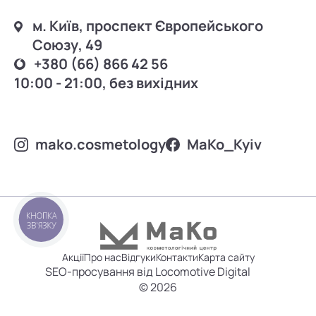
м. Київ, проспект Європейського
Союзу, 49
+380 (66) 866 42 56
10:00 - 21:00, без вихідних
mako.cosmetology
MаKo_Kyiv
КНОПКА
ЗВ'ЯЗКУ
Акції
Про нас
Відгуки
Контакти
Карта сайту
SEO-просування від Locomotive Digital
© 2026