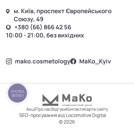
м. Київ, проспект Європейського
Союзу, 49
+380 (66) 866 42 56
10:00 - 21:00, без вихідних
mako.cosmetology
MаKo_Kyiv
КНОПКА
ЗВ'ЯЗКУ
Акції
Про нас
Відгуки
Контакти
Карта сайту
SEO-просування від Locomotive Digital
© 2026